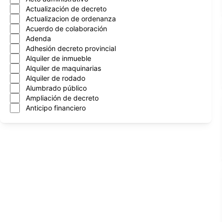
Actualización de decreto
Actualizacion de ordenanza
Acuerdo de colaboración
Adenda
Adhesión decreto provincial
Alquiler de inmueble
Alquiler de maquinarias
Alquiler de rodado
Alumbrado público
Ampliación de decreto
Anticipo financiero
Aprobacion de cntrato
Aprobación de contrato
Aprobación de convenios
Arboles
Asignación mensual
Asueto administrativo
Asuncion nuevo intendente
Atencion al vecino
Automotor
Autorización de programa
Autorización de transferencia