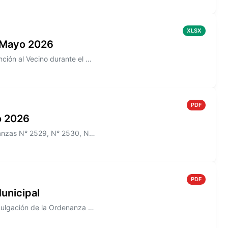
XLSX
 Mayo 2026
Información sobre los reclamos realizados en la aplicación de Atención al Vecino durante el mes de Mayo 2026
PDF
io 2026
Información sobre el Boletín Oficial N° 269 que incluye las Ordenanzas N° 2529, N° 2530, N° 2532, N° 2522, N° 2536, y lo...
PDF
unicipal
Información sobre el Decreto N° 823/2005 que establece la Promulgación de la Ordenanza N° 1488