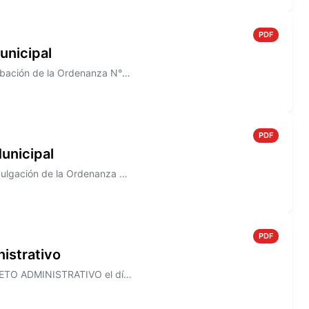
PDF
unicipal
Información sobre el Decreto N° 821/2005, que establece la aprobación de la Ordenanza N° 1491
PDF
unicipal
Información sobre el Decreto N° 820/2005 que establece la promulgación de la Ordenanza N° 1490
PDF
istrativo
Información sobre el Decreto N° 818/2005, que establece el ASUETO ADMINISTRATIVO el día 30 de Diciembre de 2005, para to...