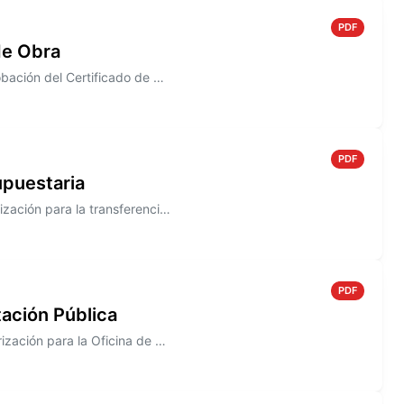
PDF
de Obra
Información sobre el Decreto N° 802/2005, que establece la aprobación del Certificado de Obra N° 5, correspondiente a la...
PDF
upuestaria
Información sobre el Decreto N° 801/2005 que establece la autorización para la transferencia entre las Cuentas de las Pa...
PDF
ación Pública
Información sobre el Decreto N° 800/2005 que establece la autorización para la Oficina de Compras a efectuar el segundo ...