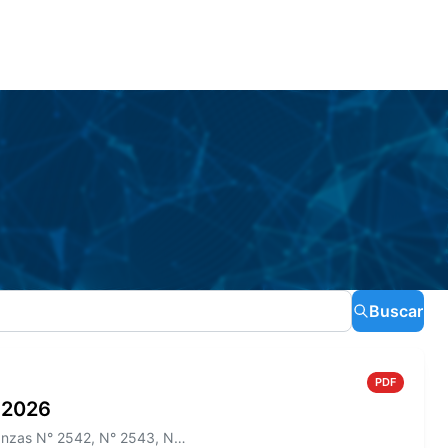
Buscar
PDF
o 2026
Información sobre el Boletín Oficial N° 275 que incluye las Ordenanzas N° 2542, N° 2543, N° 2544 y los Decretos N° 465/2...