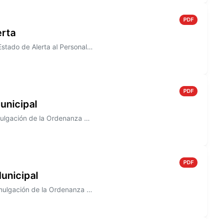
PDF
erta
Información sobre el Decreto N° 817/2005, donde se declara en Estado de Alerta al Personal de la Junta Municipal de Defe...
PDF
unicipal
Información sobre el Decreto N° 813/2005 que establece la promulgación de la Ordenanza N° 1483
PDF
unicipal
Información sobre el Decreto N° 807/2005. que establece la promulgación de la Ordenanza N° 1492