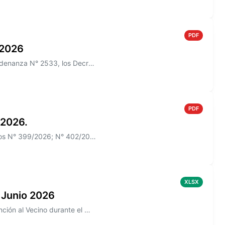
PDF
o 2026
Información sobre el Boletín Oficial N° 271/2026 que incluye la Ordenanza N° 2533, los Decretos N° 385/2026, N° 426/2026
PDF
 2026.
Información sobre el Boletín Oficial N° 270 que incluye los Decretos N° 399/2026; N° 402/2026
XLSX
 Junio 2026
Información sobre los reclamos realizados en la aplicación de Atención al Vecino durante el mes de Junio 2026