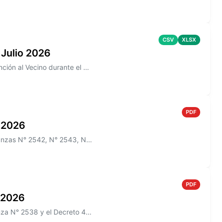
CSV
XLSX
 Julio 2026
Información sobre los reclamos realizados en la aplicación de Atención al Vecino durante el mes de Julio 2026
PDF
o 2026
Información sobre el Boletín Oficial N° 275 que incluye las Ordenanzas N° 2542, N° 2543, N° 2544 y los Decretos N° 465/2...
PDF
o 2026
Información sobre el Boletín Oficial N° 274 que incluye la Ordenanza N° 2538 y el Decreto 433/2026