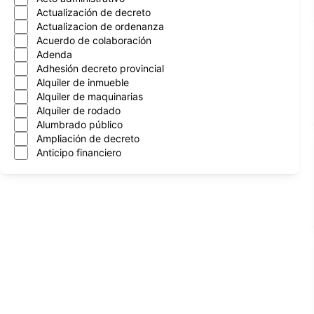
Actualización de decreto
Actualizacion de ordenanza
Acuerdo de colaboración
Adenda
Adhesión decreto provincial
Alquiler de inmueble
Alquiler de maquinarias
Alquiler de rodado
Alumbrado público
Ampliación de decreto
Anticipo financiero
Aprobacion de cntrato
Aprobación de contrato
Aprobación de convenios
Arboles
Asignación mensual
Asueto administrativo
Asuncion nuevo intendente
Atencion al vecino
Automotor
Autorización de programa
Autorización de transferencia