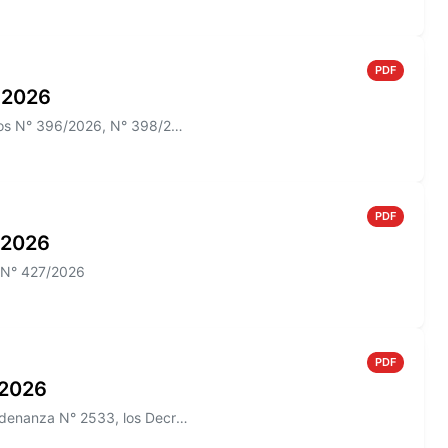
PDF
o 2026
Información sobre el Boletín Oficial N° 273 que incluye los Decretos N° 396/2026, N° 398/2026; N° 012/2026 y las Ordenan...
PDF
o 2026
o N° 427/2026
PDF
o 2026
Información sobre el Boletín Oficial N° 271/2026 que incluye la Ordenanza N° 2533, los Decretos N° 385/2026, N° 426/2026