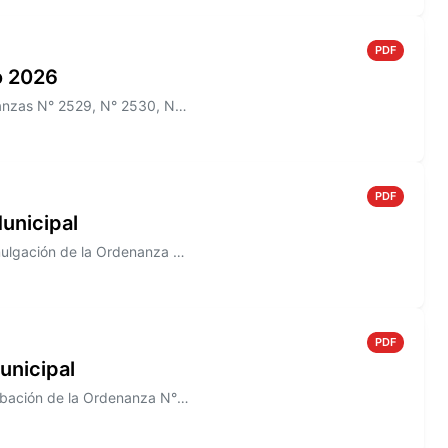
PDF
io 2026
Información sobre el Boletín Oficial N° 269 que incluye las Ordenanzas N° 2529, N° 2530, N° 2532, N° 2522, N° 2536, y lo...
PDF
unicipal
Información sobre el Decreto N° 823/2005 que establece la Promulgación de la Ordenanza N° 1488
PDF
unicipal
Información sobre el Decreto N° 821/2005, que establece la aprobación de la Ordenanza N° 1491