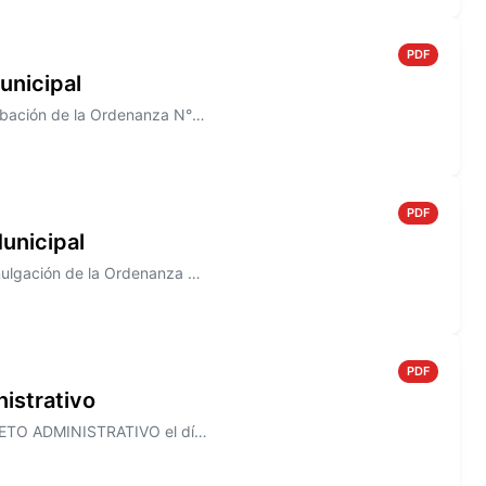
PDF
unicipal
Información sobre el Decreto N° 821/2005, que establece la aprobación de la Ordenanza N° 1491
PDF
unicipal
Información sobre el Decreto N° 820/2005 que establece la promulgación de la Ordenanza N° 1490
PDF
istrativo
Información sobre el Decreto N° 818/2005, que establece el ASUETO ADMINISTRATIVO el día 30 de Diciembre de 2005, para to...