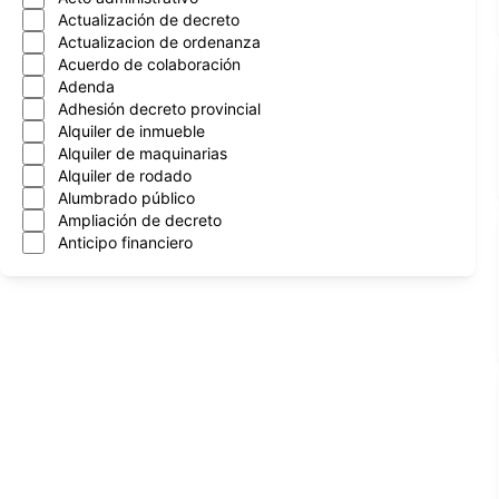
Actualización de decreto
Actualizacion de ordenanza
Acuerdo de colaboración
Adenda
Adhesión decreto provincial
Alquiler de inmueble
Alquiler de maquinarias
Alquiler de rodado
Alumbrado público
Ampliación de decreto
Anticipo financiero
Aprobacion de cntrato
Aprobación de contrato
Aprobación de convenios
Arboles
Asignación mensual
Asueto administrativo
Asuncion nuevo intendente
Atencion al vecino
Automotor
Autorización de programa
Autorización de transferencia