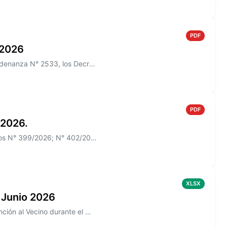
PDF
o 2026
Información sobre el Boletín Oficial N° 271/2026 que incluye la Ordenanza N° 2533, los Decretos N° 385/2026, N° 426/2026
PDF
 2026.
Información sobre el Boletín Oficial N° 270 que incluye los Decretos N° 399/2026; N° 402/2026
XLSX
 Junio 2026
Información sobre los reclamos realizados en la aplicación de Atención al Vecino durante el mes de Junio 2026