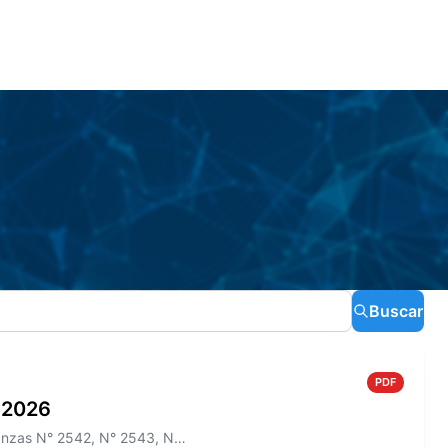
Buscar
PDF
o 2026
Información sobre el Boletín Oficial N° 275 que incluye las Ordenanzas N° 2542, N° 2543, N° 2544 y los Decretos N° 465/2...