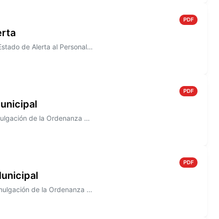
PDF
erta
Información sobre el Decreto N° 817/2005, donde se declara en Estado de Alerta al Personal de la Junta Municipal de Defe...
PDF
unicipal
Información sobre el Decreto N° 813/2005 que establece la promulgación de la Ordenanza N° 1483
PDF
unicipal
Información sobre el Decreto N° 807/2005. que establece la promulgación de la Ordenanza N° 1492