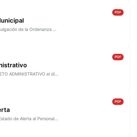
PDF
unicipal
Información sobre el Decreto N° 820/2005 que establece la promulgación de la Ordenanza N° 1490
PDF
istrativo
Información sobre el Decreto N° 818/2005, que establece el ASUETO ADMINISTRATIVO el día 30 de Diciembre de 2005, para to...
PDF
erta
Información sobre el Decreto N° 817/2005, donde se declara en Estado de Alerta al Personal de la Junta Municipal de Defe...