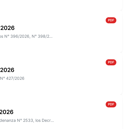
PDF
o 2026
Información sobre el Boletín Oficial N° 273 que incluye los Decretos N° 396/2026, N° 398/2026; N° 012/2026 y las Ordenan...
PDF
o 2026
o N° 427/2026
PDF
o 2026
Información sobre el Boletín Oficial N° 271/2026 que incluye la Ordenanza N° 2533, los Decretos N° 385/2026, N° 426/2026