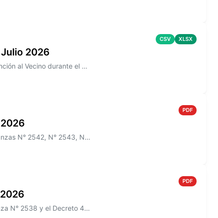
CSV
XLSX
 Julio 2026
Información sobre los reclamos realizados en la aplicación de Atención al Vecino durante el mes de Julio 2026
PDF
o 2026
Información sobre el Boletín Oficial N° 275 que incluye las Ordenanzas N° 2542, N° 2543, N° 2544 y los Decretos N° 465/2...
PDF
o 2026
Información sobre el Boletín Oficial N° 274 que incluye la Ordenanza N° 2538 y el Decreto 433/2026