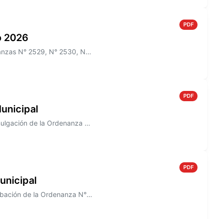
PDF
io 2026
Información sobre el Boletín Oficial N° 269 que incluye las Ordenanzas N° 2529, N° 2530, N° 2532, N° 2522, N° 2536, y lo...
PDF
unicipal
Información sobre el Decreto N° 823/2005 que establece la Promulgación de la Ordenanza N° 1488
PDF
unicipal
Información sobre el Decreto N° 821/2005, que establece la aprobación de la Ordenanza N° 1491