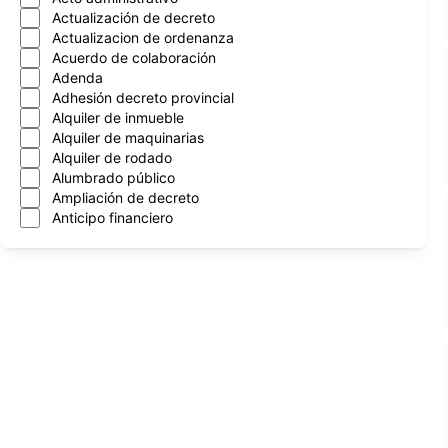
Actualización de decreto
Actualizacion de ordenanza
Acuerdo de colaboración
Adenda
Adhesión decreto provincial
Alquiler de inmueble
Alquiler de maquinarias
Alquiler de rodado
Alumbrado público
Ampliación de decreto
Anticipo financiero
Aprobacion de cntrato
Aprobación de contrato
Aprobación de convenios
Arboles
Asignación mensual
Asueto administrativo
Asuncion nuevo intendente
Atencion al vecino
Automotor
Autorización de programa
Autorización de transferencia