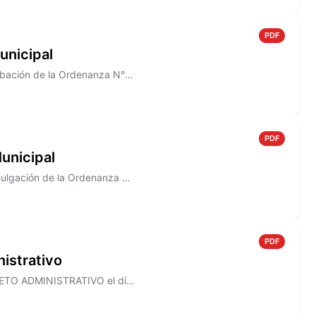
PDF
unicipal
Información sobre el Decreto N° 821/2005, que establece la aprobación de la Ordenanza N° 1491
PDF
unicipal
Información sobre el Decreto N° 820/2005 que establece la promulgación de la Ordenanza N° 1490
PDF
istrativo
Información sobre el Decreto N° 818/2005, que establece el ASUETO ADMINISTRATIVO el día 30 de Diciembre de 2005, para to...