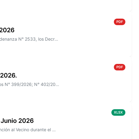
PDF
o 2026
Información sobre el Boletín Oficial N° 271/2026 que incluye la Ordenanza N° 2533, los Decretos N° 385/2026, N° 426/2026
PDF
 2026.
Información sobre el Boletín Oficial N° 270 que incluye los Decretos N° 399/2026; N° 402/2026
XLSX
 Junio 2026
Información sobre los reclamos realizados en la aplicación de Atención al Vecino durante el mes de Junio 2026