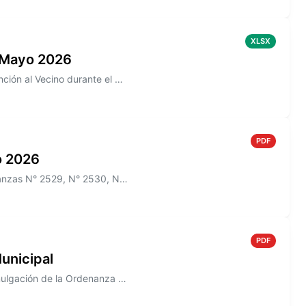
XLSX
 Mayo 2026
Información sobre los reclamos realizados en la aplicación de Atención al Vecino durante el mes de Mayo 2026
PDF
io 2026
Información sobre el Boletín Oficial N° 269 que incluye las Ordenanzas N° 2529, N° 2530, N° 2532, N° 2522, N° 2536, y lo...
PDF
unicipal
Información sobre el Decreto N° 823/2005 que establece la Promulgación de la Ordenanza N° 1488