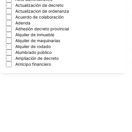
Actualización de decreto
Actualizacion de ordenanza
Acuerdo de colaboración
Adenda
Adhesión decreto provincial
Alquiler de inmueble
Alquiler de maquinarias
Alquiler de rodado
Alumbrado público
Ampliación de decreto
Anticipo financiero
Aprobacion de cntrato
Aprobación de contrato
Aprobación de convenios
Arboles
Asignación mensual
Asueto administrativo
Asuncion nuevo intendente
Atencion al vecino
Automotor
Autorización de programa
Autorización de transferencia