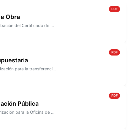
PDF
de Obra
Información sobre el Decreto N° 802/2005, que establece la aprobación del Certificado de Obra N° 5, correspondiente a la...
PDF
upuestaria
Información sobre el Decreto N° 801/2005 que establece la autorización para la transferencia entre las Cuentas de las Pa...
PDF
ación Pública
Información sobre el Decreto N° 800/2005 que establece la autorización para la Oficina de Compras a efectuar el segundo ...