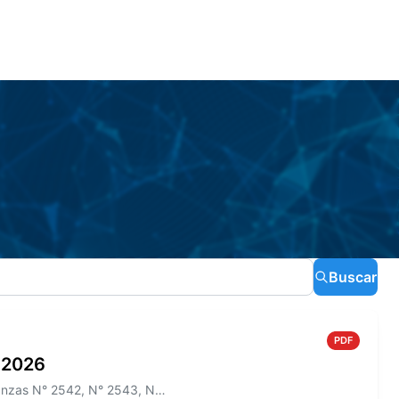
Buscar
PDF
o 2026
Información sobre el Boletín Oficial N° 275 que incluye las Ordenanzas N° 2542, N° 2543, N° 2544 y los Decretos N° 465/2...