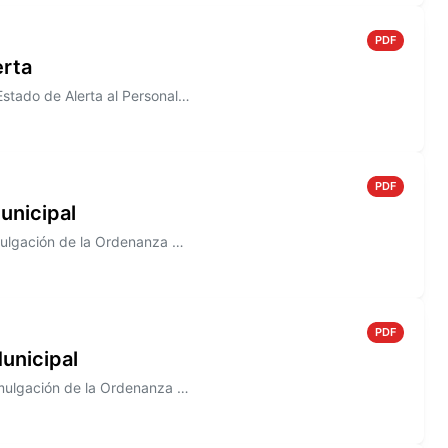
PDF
erta
Información sobre el Decreto N° 817/2005, donde se declara en Estado de Alerta al Personal de la Junta Municipal de Defe...
PDF
unicipal
Información sobre el Decreto N° 813/2005 que establece la promulgación de la Ordenanza N° 1483
PDF
unicipal
Información sobre el Decreto N° 807/2005. que establece la promulgación de la Ordenanza N° 1492