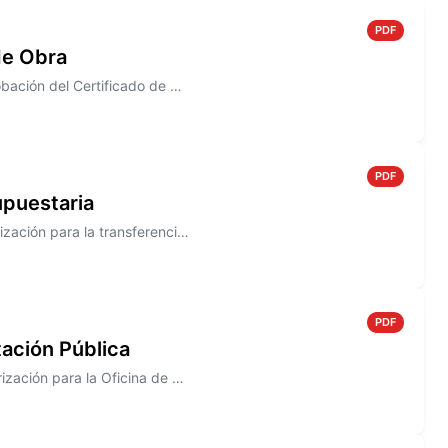
PDF
de Obra
Información sobre el Decreto N° 802/2005, que establece la aprobación del Certificado de Obra N° 5, correspondiente a la...
PDF
upuestaria
Información sobre el Decreto N° 801/2005 que establece la autorización para la transferencia entre las Cuentas de las Pa...
PDF
ación Pública
Información sobre el Decreto N° 800/2005 que establece la autorización para la Oficina de Compras a efectuar el segundo ...