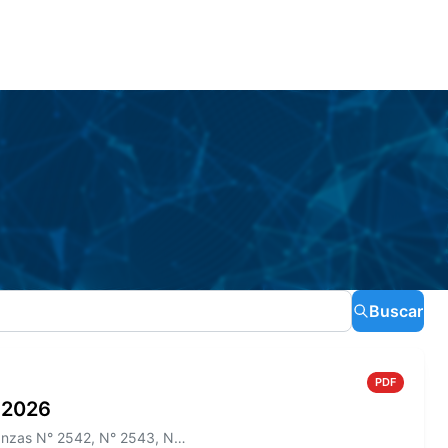
Buscar
PDF
o 2026
Información sobre el Boletín Oficial N° 275 que incluye las Ordenanzas N° 2542, N° 2543, N° 2544 y los Decretos N° 465/2...