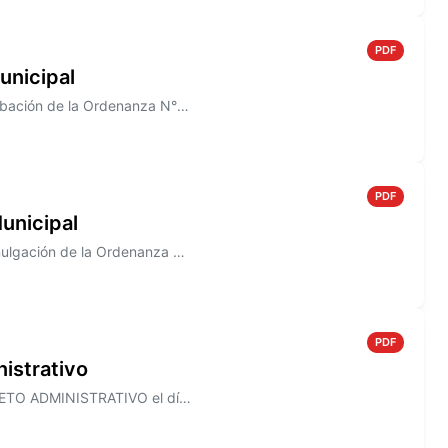
PDF
unicipal
Información sobre el Decreto N° 821/2005, que establece la aprobación de la Ordenanza N° 1491
PDF
unicipal
Información sobre el Decreto N° 820/2005 que establece la promulgación de la Ordenanza N° 1490
PDF
istrativo
Información sobre el Decreto N° 818/2005, que establece el ASUETO ADMINISTRATIVO el día 30 de Diciembre de 2005, para to...