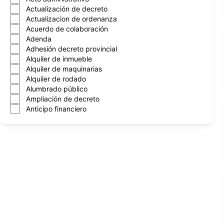
Actualización de decreto
Actualizacion de ordenanza
Acuerdo de colaboración
Adenda
Adhesión decreto provincial
Alquiler de inmueble
Alquiler de maquinarias
Alquiler de rodado
Alumbrado público
Ampliación de decreto
Anticipo financiero
Aprobacion de cntrato
Aprobación de contrato
Aprobación de convenios
Arboles
Asignación mensual
Asueto administrativo
Asuncion nuevo intendente
Atencion al vecino
Automotor
Autorización de programa
Autorización de transferencia