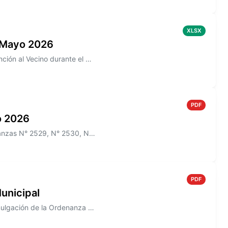
XLSX
 Mayo 2026
Información sobre los reclamos realizados en la aplicación de Atención al Vecino durante el mes de Mayo 2026
PDF
io 2026
Información sobre el Boletín Oficial N° 269 que incluye las Ordenanzas N° 2529, N° 2530, N° 2532, N° 2522, N° 2536, y lo...
PDF
unicipal
Información sobre el Decreto N° 823/2005 que establece la Promulgación de la Ordenanza N° 1488