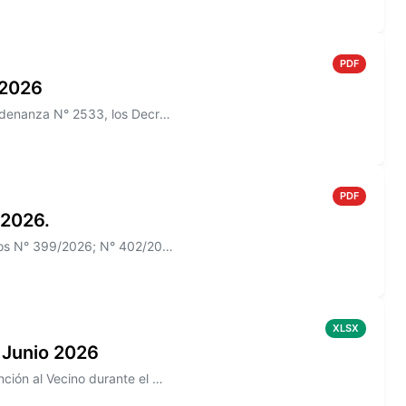
PDF
o 2026
Información sobre el Boletín Oficial N° 271/2026 que incluye la Ordenanza N° 2533, los Decretos N° 385/2026, N° 426/2026
PDF
 2026.
Información sobre el Boletín Oficial N° 270 que incluye los Decretos N° 399/2026; N° 402/2026
XLSX
 Junio 2026
Información sobre los reclamos realizados en la aplicación de Atención al Vecino durante el mes de Junio 2026