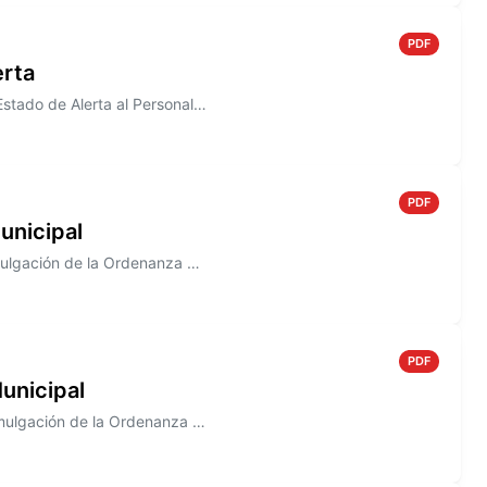
PDF
erta
Información sobre el Decreto N° 817/2005, donde se declara en Estado de Alerta al Personal de la Junta Municipal de Defe...
PDF
unicipal
Información sobre el Decreto N° 813/2005 que establece la promulgación de la Ordenanza N° 1483
PDF
unicipal
Información sobre el Decreto N° 807/2005. que establece la promulgación de la Ordenanza N° 1492