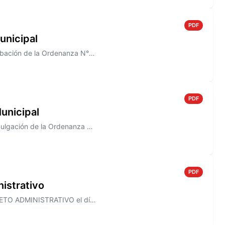
PDF
unicipal
Información sobre el Decreto N° 821/2005, que establece la aprobación de la Ordenanza N° 1491
PDF
unicipal
Información sobre el Decreto N° 820/2005 que establece la promulgación de la Ordenanza N° 1490
PDF
istrativo
Información sobre el Decreto N° 818/2005, que establece el ASUETO ADMINISTRATIVO el día 30 de Diciembre de 2005, para to...