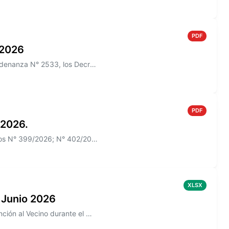
PDF
o 2026
Información sobre el Boletín Oficial N° 271/2026 que incluye la Ordenanza N° 2533, los Decretos N° 385/2026, N° 426/2026
PDF
 2026.
Información sobre el Boletín Oficial N° 270 que incluye los Decretos N° 399/2026; N° 402/2026
XLSX
 Junio 2026
Información sobre los reclamos realizados en la aplicación de Atención al Vecino durante el mes de Junio 2026