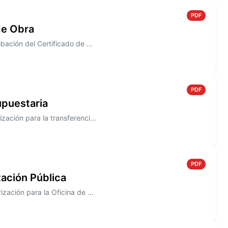
PDF
de Obra
Información sobre el Decreto N° 802/2005, que establece la aprobación del Certificado de Obra N° 5, correspondiente a la...
PDF
upuestaria
Información sobre el Decreto N° 801/2005 que establece la autorización para la transferencia entre las Cuentas de las Pa...
PDF
ación Pública
Información sobre el Decreto N° 800/2005 que establece la autorización para la Oficina de Compras a efectuar el segundo ...