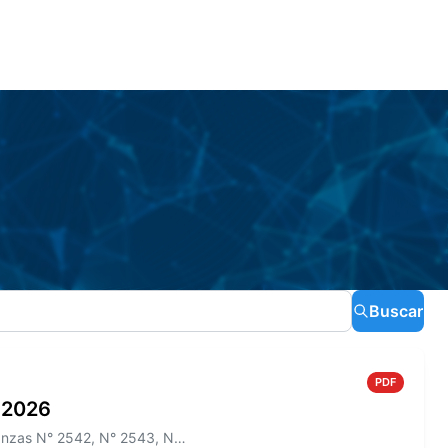
Buscar
PDF
o 2026
Información sobre el Boletín Oficial N° 275 que incluye las Ordenanzas N° 2542, N° 2543, N° 2544 y los Decretos N° 465/2...