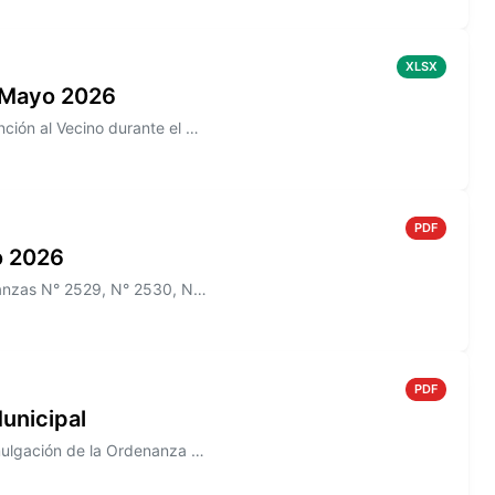
XLSX
 Mayo 2026
Información sobre los reclamos realizados en la aplicación de Atención al Vecino durante el mes de Mayo 2026
PDF
io 2026
Información sobre el Boletín Oficial N° 269 que incluye las Ordenanzas N° 2529, N° 2530, N° 2532, N° 2522, N° 2536, y lo...
PDF
unicipal
Información sobre el Decreto N° 823/2005 que establece la Promulgación de la Ordenanza N° 1488