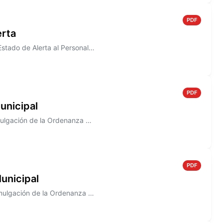
PDF
erta
Información sobre el Decreto N° 817/2005, donde se declara en Estado de Alerta al Personal de la Junta Municipal de Defe...
PDF
unicipal
Información sobre el Decreto N° 813/2005 que establece la promulgación de la Ordenanza N° 1483
PDF
unicipal
Información sobre el Decreto N° 807/2005. que establece la promulgación de la Ordenanza N° 1492