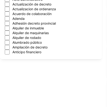
Actualización de decreto
Actualizacion de ordenanza
Acuerdo de colaboración
Adenda
Adhesión decreto provincial
Alquiler de inmueble
Alquiler de maquinarias
Alquiler de rodado
Alumbrado público
Ampliación de decreto
Anticipo financiero
Aprobacion de cntrato
Aprobación de contrato
Aprobación de convenios
Arboles
Asignación mensual
Asueto administrativo
Asuncion nuevo intendente
Atencion al vecino
Automotor
Autorización de programa
Autorización de transferencia