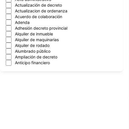
Actualización de decreto
Actualizacion de ordenanza
Acuerdo de colaboración
Adenda
Adhesión decreto provincial
Alquiler de inmueble
Alquiler de maquinarias
Alquiler de rodado
Alumbrado público
Ampliación de decreto
Anticipo financiero
Aprobacion de cntrato
Aprobación de contrato
Aprobación de convenios
Arboles
Asignación mensual
Asueto administrativo
Asuncion nuevo intendente
Atencion al vecino
Automotor
Autorización de programa
Autorización de transferencia