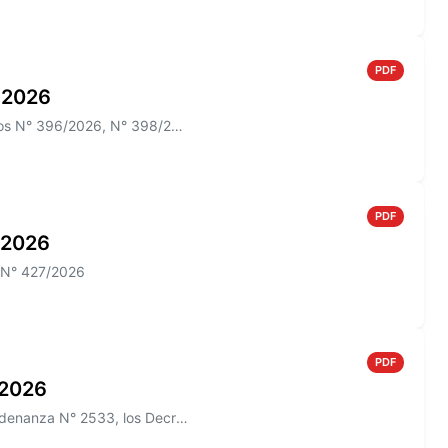
PDF
o 2026
Información sobre el Boletín Oficial N° 273 que incluye los Decretos N° 396/2026, N° 398/2026; N° 012/2026 y las Ordenan...
PDF
o 2026
o N° 427/2026
PDF
o 2026
Información sobre el Boletín Oficial N° 271/2026 que incluye la Ordenanza N° 2533, los Decretos N° 385/2026, N° 426/2026