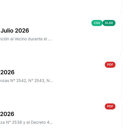
CSV
XLSX
 Julio 2026
Información sobre los reclamos realizados en la aplicación de Atención al Vecino durante el mes de Julio 2026
PDF
o 2026
Información sobre el Boletín Oficial N° 275 que incluye las Ordenanzas N° 2542, N° 2543, N° 2544 y los Decretos N° 465/2...
PDF
o 2026
Información sobre el Boletín Oficial N° 274 que incluye la Ordenanza N° 2538 y el Decreto 433/2026