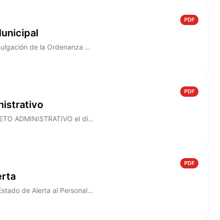
PDF
unicipal
Información sobre el Decreto N° 820/2005 que establece la promulgación de la Ordenanza N° 1490
PDF
istrativo
Información sobre el Decreto N° 818/2005, que establece el ASUETO ADMINISTRATIVO el día 30 de Diciembre de 2005, para to...
PDF
erta
Información sobre el Decreto N° 817/2005, donde se declara en Estado de Alerta al Personal de la Junta Municipal de Defe...