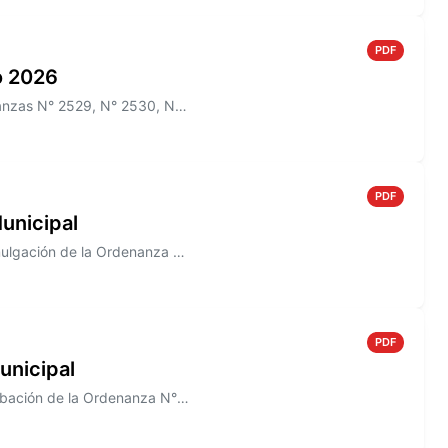
PDF
io 2026
Información sobre el Boletín Oficial N° 269 que incluye las Ordenanzas N° 2529, N° 2530, N° 2532, N° 2522, N° 2536, y lo...
PDF
unicipal
Información sobre el Decreto N° 823/2005 que establece la Promulgación de la Ordenanza N° 1488
PDF
unicipal
Información sobre el Decreto N° 821/2005, que establece la aprobación de la Ordenanza N° 1491