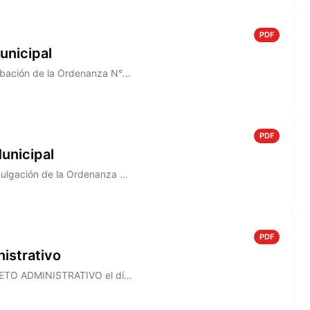
PDF
unicipal
Información sobre el Decreto N° 821/2005, que establece la aprobación de la Ordenanza N° 1491
PDF
unicipal
Información sobre el Decreto N° 820/2005 que establece la promulgación de la Ordenanza N° 1490
PDF
istrativo
Información sobre el Decreto N° 818/2005, que establece el ASUETO ADMINISTRATIVO el día 30 de Diciembre de 2005, para to...