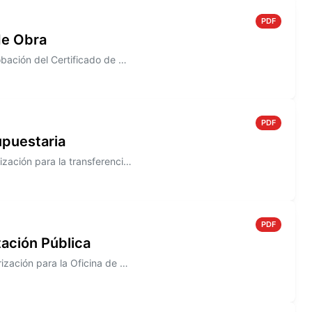
PDF
de Obra
Información sobre el Decreto N° 802/2005, que establece la aprobación del Certificado de Obra N° 5, correspondiente a la...
PDF
upuestaria
Información sobre el Decreto N° 801/2005 que establece la autorización para la transferencia entre las Cuentas de las Pa...
PDF
ación Pública
Información sobre el Decreto N° 800/2005 que establece la autorización para la Oficina de Compras a efectuar el segundo ...