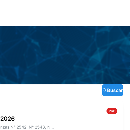
Buscar
PDF
o 2026
Información sobre el Boletín Oficial N° 275 que incluye las Ordenanzas N° 2542, N° 2543, N° 2544 y los Decretos N° 465/2...