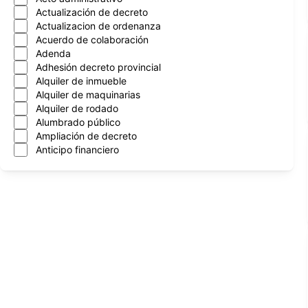
Actualización de decreto
Actualizacion de ordenanza
Acuerdo de colaboración
Adenda
Adhesión decreto provincial
Alquiler de inmueble
Alquiler de maquinarias
Alquiler de rodado
Alumbrado público
Ampliación de decreto
Anticipo financiero
Aprobacion de cntrato
Aprobación de contrato
Aprobación de convenios
Arboles
Asignación mensual
Asueto administrativo
Asuncion nuevo intendente
Atencion al vecino
Automotor
Autorización de programa
Autorización de transferencia