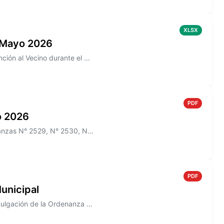
XLSX
 Mayo 2026
Información sobre los reclamos realizados en la aplicación de Atención al Vecino durante el mes de Mayo 2026
PDF
io 2026
Información sobre el Boletín Oficial N° 269 que incluye las Ordenanzas N° 2529, N° 2530, N° 2532, N° 2522, N° 2536, y lo...
PDF
unicipal
Información sobre el Decreto N° 823/2005 que establece la Promulgación de la Ordenanza N° 1488