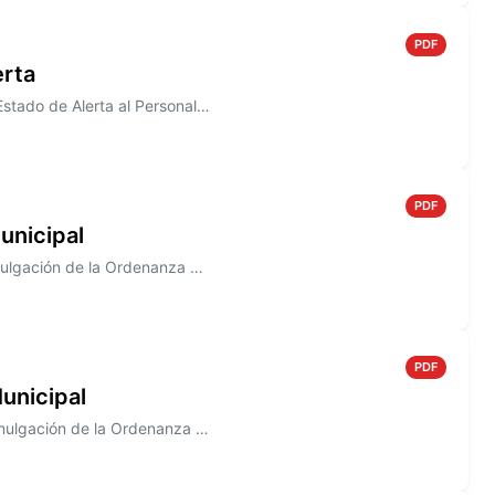
PDF
erta
Información sobre el Decreto N° 817/2005, donde se declara en Estado de Alerta al Personal de la Junta Municipal de Defe...
PDF
unicipal
Información sobre el Decreto N° 813/2005 que establece la promulgación de la Ordenanza N° 1483
PDF
unicipal
Información sobre el Decreto N° 807/2005. que establece la promulgación de la Ordenanza N° 1492