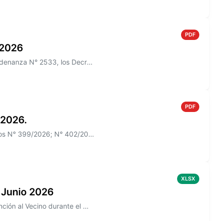
PDF
o 2026
Información sobre el Boletín Oficial N° 271/2026 que incluye la Ordenanza N° 2533, los Decretos N° 385/2026, N° 426/2026
PDF
 2026.
Información sobre el Boletín Oficial N° 270 que incluye los Decretos N° 399/2026; N° 402/2026
XLSX
 Junio 2026
Información sobre los reclamos realizados en la aplicación de Atención al Vecino durante el mes de Junio 2026