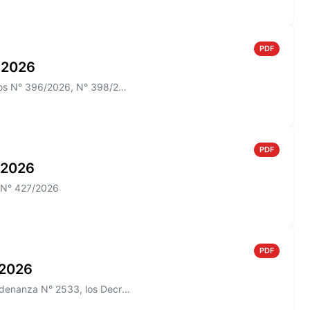
PDF
o 2026
Información sobre el Boletín Oficial N° 273 que incluye los Decretos N° 396/2026, N° 398/2026; N° 012/2026 y las Ordenan...
PDF
o 2026
o N° 427/2026
PDF
o 2026
Información sobre el Boletín Oficial N° 271/2026 que incluye la Ordenanza N° 2533, los Decretos N° 385/2026, N° 426/2026