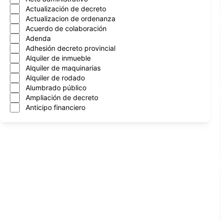
Actualización de decreto
Actualizacion de ordenanza
Acuerdo de colaboración
Adenda
Adhesión decreto provincial
Alquiler de inmueble
Alquiler de maquinarias
Alquiler de rodado
Alumbrado público
Ampliación de decreto
Anticipo financiero
Aprobacion de cntrato
Aprobación de contrato
Aprobación de convenios
Arboles
Asignación mensual
Asueto administrativo
Asuncion nuevo intendente
Atencion al vecino
Automotor
Autorización de programa
Autorización de transferencia