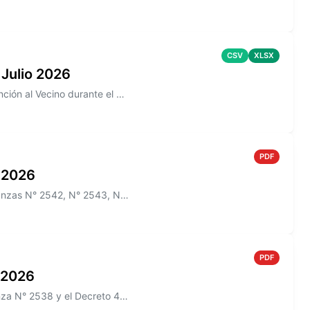
CSV
XLSX
 Julio 2026
Información sobre los reclamos realizados en la aplicación de Atención al Vecino durante el mes de Julio 2026
PDF
o 2026
Información sobre el Boletín Oficial N° 275 que incluye las Ordenanzas N° 2542, N° 2543, N° 2544 y los Decretos N° 465/2...
PDF
o 2026
Información sobre el Boletín Oficial N° 274 que incluye la Ordenanza N° 2538 y el Decreto 433/2026