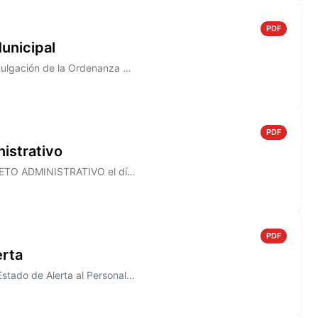
PDF
unicipal
Información sobre el Decreto N° 820/2005 que establece la promulgación de la Ordenanza N° 1490
PDF
istrativo
Información sobre el Decreto N° 818/2005, que establece el ASUETO ADMINISTRATIVO el día 30 de Diciembre de 2005, para to...
PDF
erta
Información sobre el Decreto N° 817/2005, donde se declara en Estado de Alerta al Personal de la Junta Municipal de Defe...