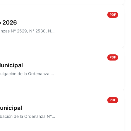
PDF
io 2026
Información sobre el Boletín Oficial N° 269 que incluye las Ordenanzas N° 2529, N° 2530, N° 2532, N° 2522, N° 2536, y lo...
PDF
unicipal
Información sobre el Decreto N° 823/2005 que establece la Promulgación de la Ordenanza N° 1488
PDF
unicipal
Información sobre el Decreto N° 821/2005, que establece la aprobación de la Ordenanza N° 1491